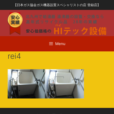
コ
【日本ガス協会ガス機器設置スペシャリストの店 登録店】
ン
テ
ン
ツ
へ
ス
Menu
キ
ッ
rei4
プ