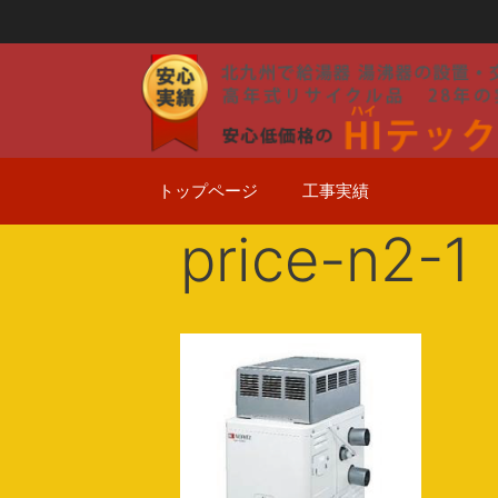
コ
ン
テ
ン
ツ
へ
ス
トップページ
工事実績
キ
ッ
price-n2-1
プ