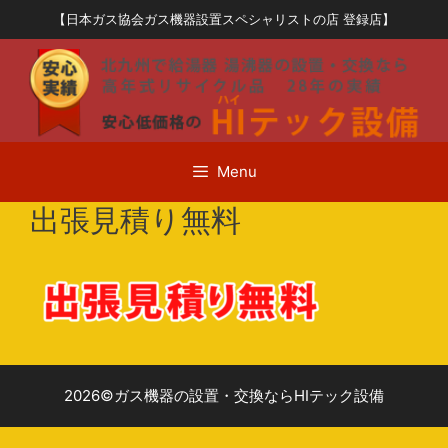
コ
【日本ガス協会ガス機器設置スペシャリストの店 登録店】
ン
テ
ン
ツ
へ
ス
Menu
キ
ッ
出張見積り無料
プ
2026©ガス機器の設置・交換ならHIテック設備