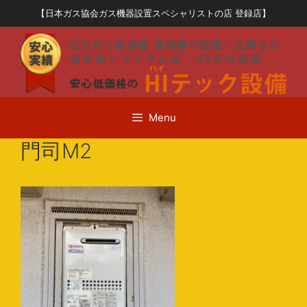
コ
【日本ガス協会ガス機器設置スペシャリストの店 登録店】
ン
テ
ン
ツ
へ
ス
Menu
キ
ッ
門司M2
プ