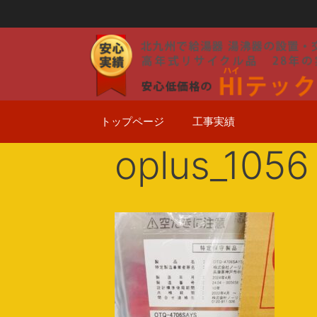
コ
ン
テ
ン
ツ
へ
ス
トップページ
工事実績
キ
ッ
oplus_1056
プ