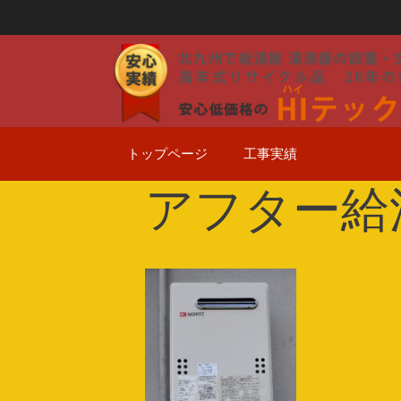
コ
ン
テ
ン
ツ
へ
ス
トップページ
工事実績
キ
ッ
アフター給湯
プ